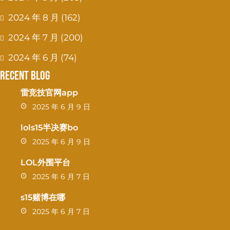
2024 年 8 月
(162)
2024 年 7 月
(200)
2024 年 6 月
(74)
Recent Blog
雷竞技官网app
2025 年 6 月 9 日
lols15半决赛bo
2025 年 6 月 9 日
LOL外围平台
2025 年 6 月 7 日
s15赌博在哪
2025 年 6 月 7 日