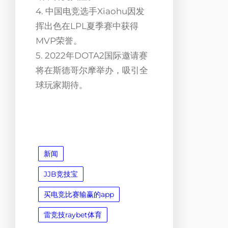
4. 中国电竞选手Xiaohu因发
挥出色在LPL夏季赛中获得
MVP荣誉。
5. 2022年DOTA2国际邀请赛
将在斯德哥尔摩举办，吸引全
球玩家期待。
新闻
JJB竞技宝
买电竞比赛输赢的app
雷竞技raybet体育