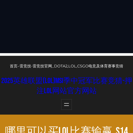
跳
首页–雷竞技-雷竞技官网_DOTA2,LOL,CSGO电竞及体育赛事竞猜
至
内
2025英雄联盟(LOL)MSI季中冠军比赛竞猜-押
容
注lol网站官方网站
哪里可以买lol比赛输赢_S14