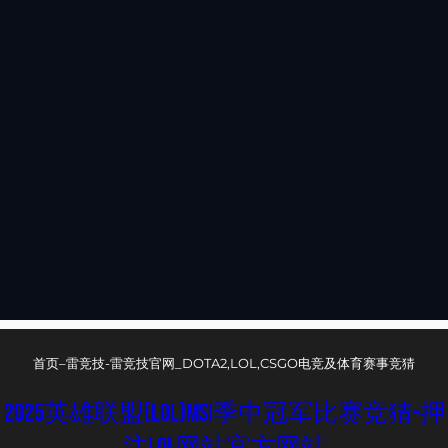
跳
首页–雷竞技-雷竞技官网_DOTA2,LOL,CSGO电竞及体育赛事竞猜
至
内
2025英雄联盟(LOL)MSI季中冠军比赛竞猜-押
容
注lol网站官方网站