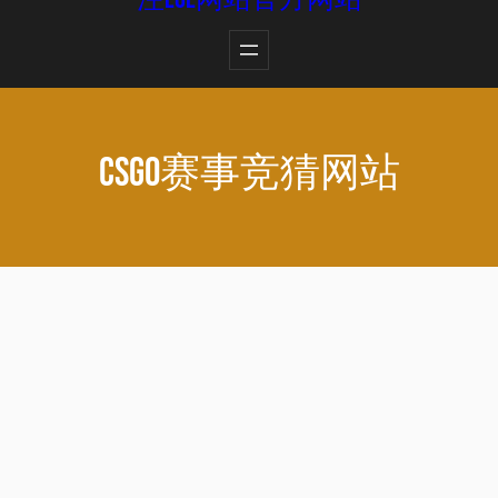
csgo赛事竞猜网站