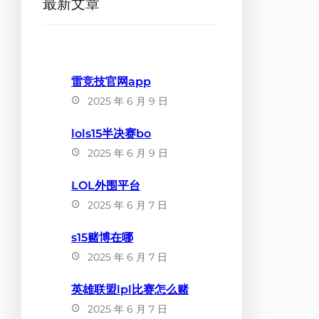
最新文章
雷竞技官网app
2025 年 6 月 9 日
lols15半决赛bo
2025 年 6 月 9 日
LOL外围平台
2025 年 6 月 7 日
s15赌博在哪
2025 年 6 月 7 日
英雄联盟lpl比赛怎么赌
2025 年 6 月 7 日