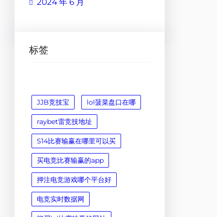
2024 年 6 月
标签
JJB竞技宝
lol菠菜盘口在哪
raybet雷竞技地址
S14比赛输赢在哪里可以买
买电竞比赛输赢的app
押注电竞游戏哪个平台好
电竞实时数据网