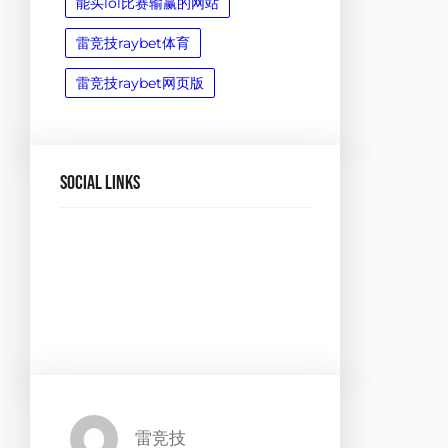
能买lol比赛输赢的网站
雷竞技raybet体育
雷竞技raybet网页版
Social Links
Facebook
Twitter
LinkedIn
Instagram
雷竞技