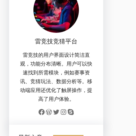
雷竞技竞猜平台
雷竞技的用户界面设计简洁直
观，功能分布清晰。用户可以快
速找到所需模块，例如赛事资
讯、竞猜玩法、数据分析等。移
动端应用还优化了触屏操作，提
高了用户体验。
Facebook
WordPress
Twitter
Instagram
Skype