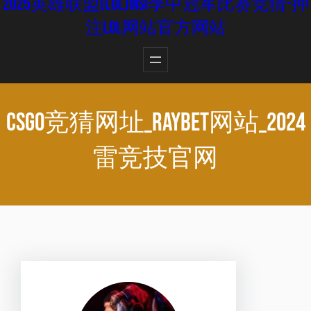
2025英雄联盟(LOL)MSI季中冠军比赛竞猜-押
容
注lol网站官方网站
csgo竞猜网址_RAYBET网站_2024
雷竞技官网