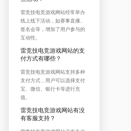
雷竞技电竞游戏网站经常举办
线上线下活动，如赛事直播、
签名会等，增加了用户参与的
互动性。
雷竞技电竞游戏网站的支
付方式有哪些？
雷竞技电竞游戏网站支持多种
支付方式，用户可以选择支付
宝、微信、银行卡等进行充
值。
雷竞技电竞游戏网站有没
有客服支持？