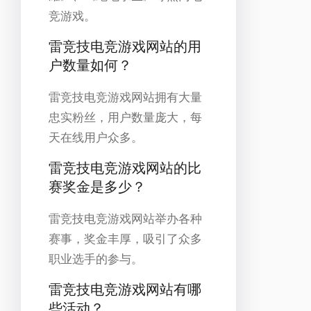
竞游戏。
雷竞技电竞游戏网站的用
户数量如何？
雷竞技电竞游戏网站拥有大量
忠实粉丝，用户数量庞大，每
天在线用户众多。
雷竞技电竞游戏网站的比
赛奖金是多少？
雷竞技电竞游戏网站举办各种
赛事，奖金丰厚，吸引了众多
职业选手的参与。
雷竞技电竞游戏网站有哪
些活动？