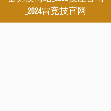
_2024雷竞技官网
雷竞技竞猜平台
雷竞技的用户界面设计简洁直