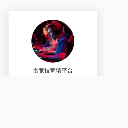
雷竞技竞猜平台
雷竞技的用户界面设计简洁直
观，功能分布清晰。用户可以快
速找到所需模块，例如赛事资
讯、竞猜玩法、数据分析等。移
动端应用还优化了触屏操作，提
高了用户体验。