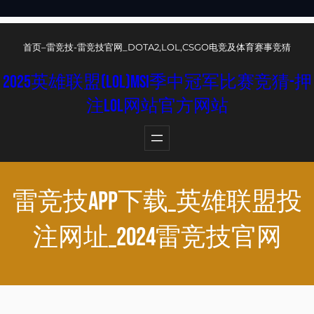
跳
首页–雷竞技-雷竞技官网_DOTA2,LOL,CSGO电竞及体育赛事竞猜
至
内
2025英雄联盟(LOL)MSI季中冠军比赛竞猜-押
容
注lol网站官方网站
雷竞技app下载_英雄联盟投
注网址_2024雷竞技官网