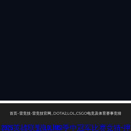
跳
首页–雷竞技-雷竞技官网_DOTA2,LOL,CSGO电竞及体育赛事竞猜
至
内
2025英雄联盟(LOL)MSI季中冠军比赛竞猜-押