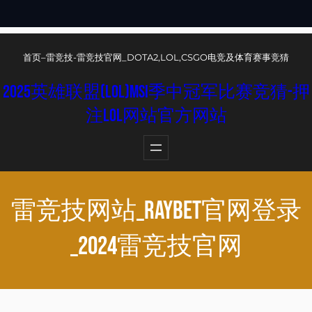
跳
首页–雷竞技-雷竞技官网_DOTA2,LOL,CSGO电竞及体育赛事竞猜
至
内
2025英雄联盟(LOL)MSI季中冠军比赛竞猜-押
容
注lol网站官方网站
雷竞技网站_RAYBET官网登录
_2024雷竞技官网