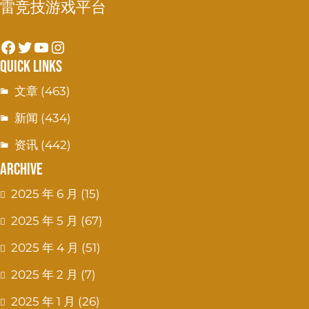
雷竞技游戏平台
Facebook
Twitter
YouTube
Instagram
Quick Links
文章
(463)
新闻
(434)
资讯
(442)
Archive
2025 年 6 月
(15)
2025 年 5 月
(67)
2025 年 4 月
(51)
2025 年 2 月
(7)
2025 年 1 月
(26)