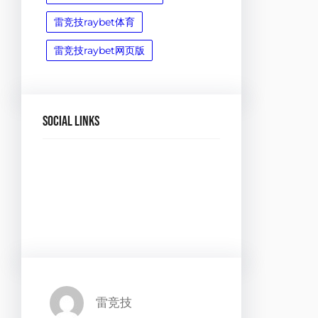
雷竞技raybet体育
雷竞技raybet网页版
Social Links
Facebook
Twitter
LinkedIn
Instagram
雷竞技