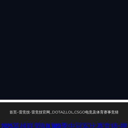
跳
首页–雷竞技-雷竞技官网_DOTA2,LOL,CSGO电竞及体育赛事竞猜
至
内
2025英雄联盟(LOL)MSI季中冠军比赛竞猜-押