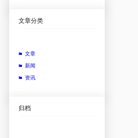
文章分类
文章
新闻
资讯
归档