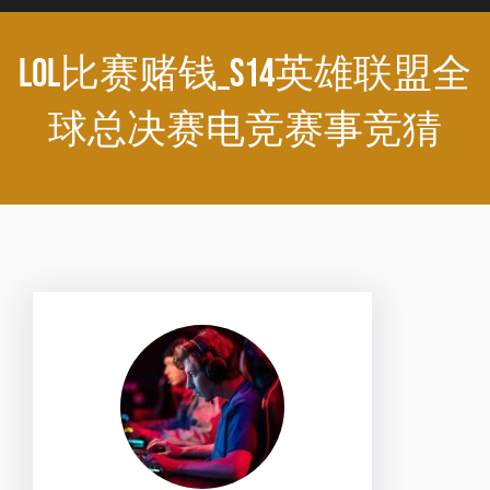
LOL比赛赌钱_S14英雄联盟全
球总决赛电竞赛事竞猜