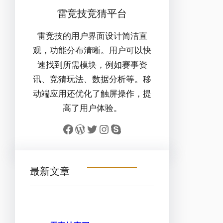
雷竞技竞猜平台
雷竞技的用户界面设计简洁直
观，功能分布清晰。用户可以快
速找到所需模块，例如赛事资
讯、竞猜玩法、数据分析等。移
动端应用还优化了触屏操作，提
高了用户体验。
Facebook
WordPress
Twitter
Instagram
Skype
最新文章