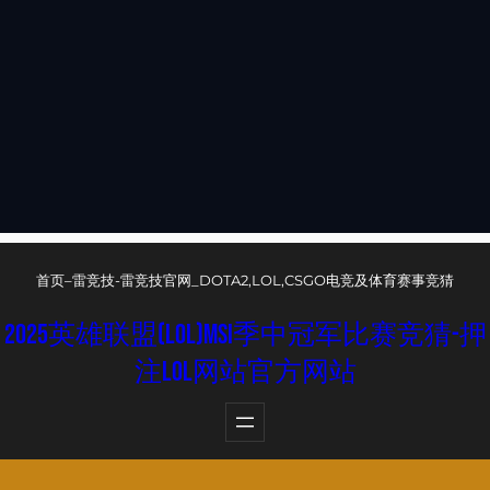
跳
首页–雷竞技-雷竞技官网_DOTA2,LOL,CSGO电竞及体育赛事竞猜
至
内
2025英雄联盟(LOL)MSI季中冠军比赛竞猜-押
容
注lol网站官方网站