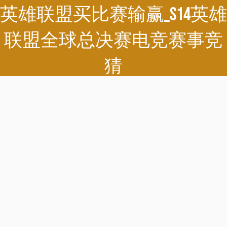
英雄联盟买比赛输赢_S14英雄
联盟全球总决赛电竞赛事竞
猜