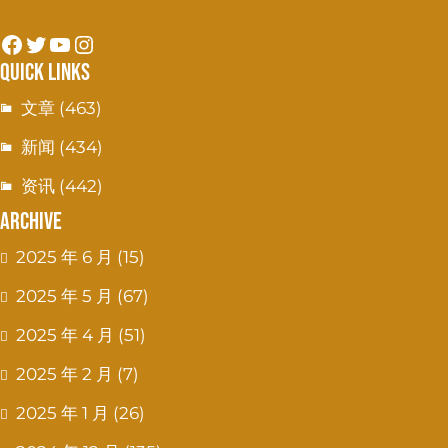
Facebook
Twitter
YouTube
Instagram
Quick Links
文章
(463)
新闻
(434)
资讯
(442)
Archive
2025 年 6 月
(15)
2025 年 5 月
(67)
2025 年 4 月
(51)
2025 年 2 月
(7)
2025 年 1 月
(26)