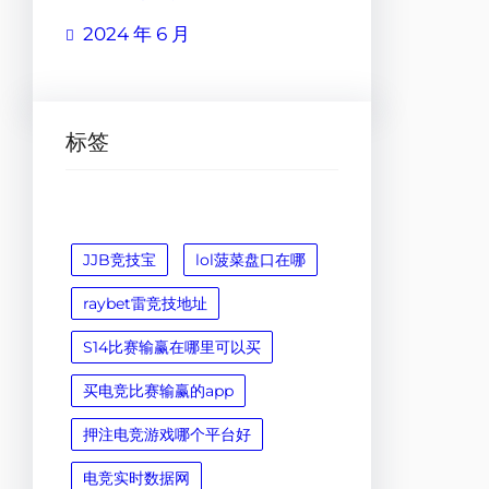
2024 年 6 月
标签
JJB竞技宝
lol菠菜盘口在哪
raybet雷竞技地址
S14比赛输赢在哪里可以买
买电竞比赛输赢的app
押注电竞游戏哪个平台好
电竞实时数据网