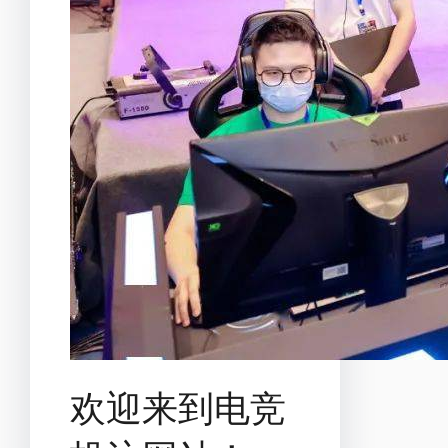
欢迎来到电竞