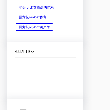
能买lol比赛输赢的网站
雷竞技raybet体育
雷竞技raybet网页版
Social Links
Facebook
Twitter
LinkedIn
Instagram