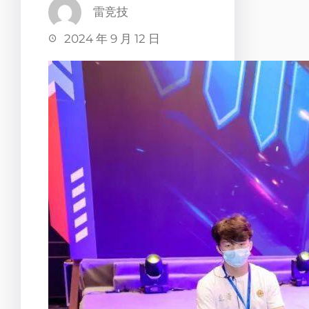
雷竞技
2024 年 9 月 12 日