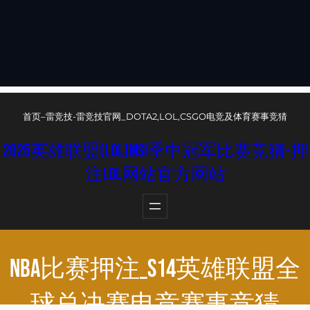
跳
首页–雷竞技-雷竞技官网_DOTA2,LOL,CSGO电竞及体育赛事竞猜
至
内
2025英雄联盟(LOL)MSI季中冠军比赛竞猜-押
容
注lol网站官方网站
NBA比赛押注_S14英雄联盟全
球总决赛电竞赛事竞猜