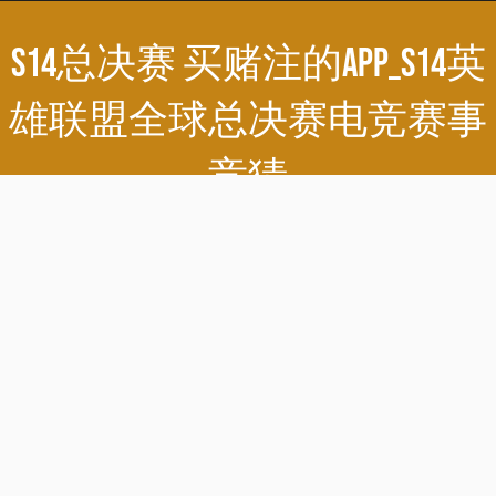
S14总决赛 买赌注的app_S14英
雄联盟全球总决赛电竞赛事
竞猜