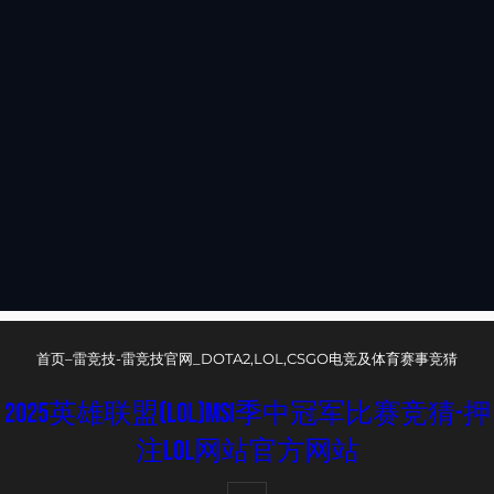
跳
首页–雷竞技-雷竞技官网_DOTA2,LOL,CSGO电竞及体育赛事竞猜
至
内
2025英雄联盟(LOL)MSI季中冠军比赛竞猜-押
容
注lol网站官方网站