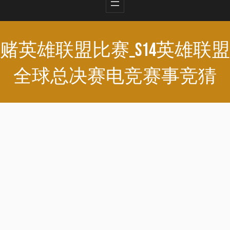
赌英雄联盟比赛_S14英雄联盟
全球总决赛电竞赛事竞猜