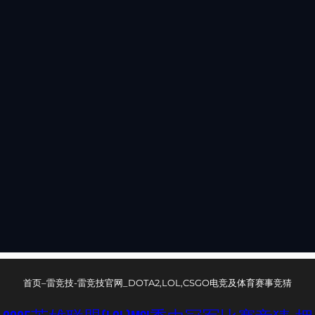
跳
首页–雷竞技-雷竞技官网_DOTA2,LOL,CSGO电竞及体育赛事竞猜
至
内