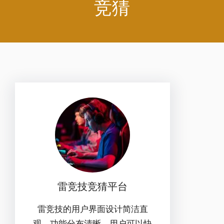
竞猜
雷竞技竞猜平台
雷竞技的用户界面设计简洁直
观，功能分布清晰。用户可以快