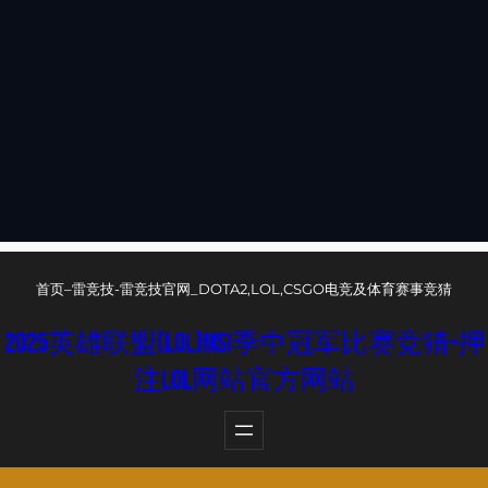
跳
首页–雷竞技-雷竞技官网_DOTA2,LOL,CSGO电竞及体育赛事竞猜
至
内
2025英雄联盟(LOL)MSI季中冠军比赛竞猜-押
容
注lol网站官方网站